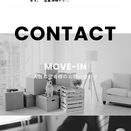
CONTACT
ホーム
お知らせ
MOVE-IN
入居希望者様のお問い合わせ
こだわり
ルームタイプ
ロケーション
ギャラリー